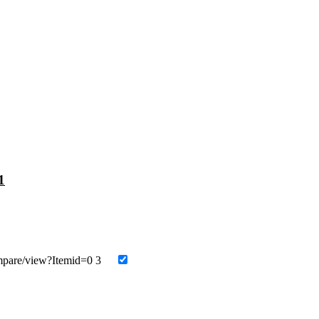
1
mpare/view?Itemid=0
3