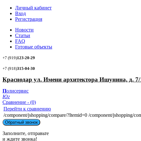
Личный кабинет
Вход
Регистрация
Новости
Статьи
FAQ
Готовые объекты
+7 (919)
123-20-29
+7 (918)
315-04-30
Краснодар ул. Имени архитектора Ишунина, д. 7/
П
олисервис
Ю
г
Сравнение - (0)
Перейти к сравнению
/component/jshopping/compare/?Itemid=0
/component/jshopping/co
Обратный звонок
Заполните, отправьте
и ждите звонка!