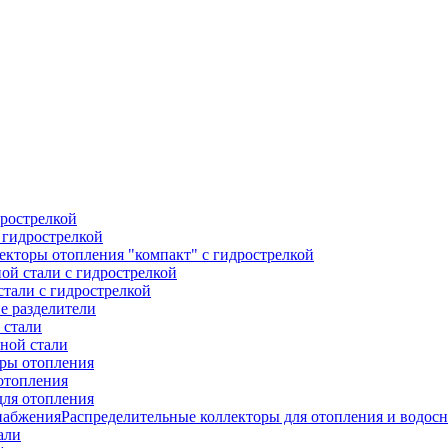
дрострелкой
 гидрострелкой
екторы отопления "компакт" с гидрострелкой
ой стали с гидрострелкой
тали с гидрострелкой
е разделители
 стали
ной стали
ры отопления
отопления
для отопления
Распределительные коллекторы для отопления и водос
али