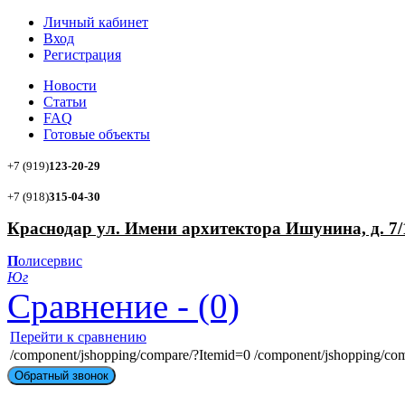
Личный кабинет
Вход
Регистрация
Новости
Статьи
FAQ
Готовые объекты
+7 (919)
123-20-29
+7 (918)
315-04-30
Краснодар ул. Имени архитектора Ишунина, д. 7/
П
олисервис
Ю
г
Сравнение - (0)
Перейти к сравнению
/component/jshopping/compare/?Itemid=0
/component/jshopping/co
Обратный звонок