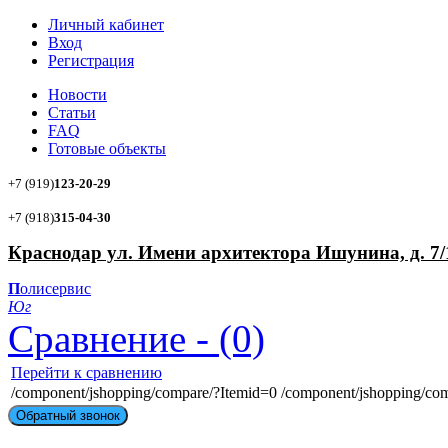
Личный кабинет
Вход
Регистрация
Новости
Статьи
FAQ
Готовые объекты
+7 (919)
123-20-29
+7 (918)
315-04-30
Краснодар ул. Имени архитектора Ишунина, д. 7/
П
олисервис
Ю
г
Сравнение - (0)
Перейти к сравнению
/component/jshopping/compare/?Itemid=0
/component/jshopping/co
Обратный звонок